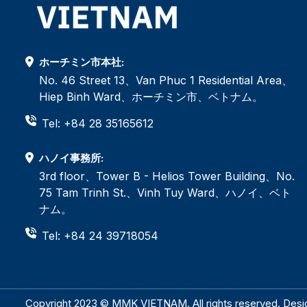
ホーチミン市本社:
No. 46 Street 13、Van Phuc 1 Residential Area、
Hiep Binh Ward、ホーチミン市、ベトナム。
Tel: +84 28 35165612
ハノイ事務所:
3rd floor、Tower B - Helios Tower Building、No.
75 Tam Trinh St.、Vinh Tuy Ward、ハノイ、ベト
ナム。
Tel: +84 24 39718054
Copyright 2023 © MMK VIETNAM. All rights reserved. Des