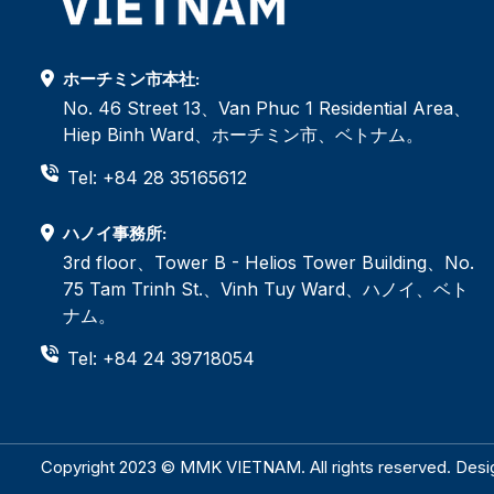
ホーチミン市本社:
No. 46 Street 13、Van Phuc 1 Residential Area、
Hiep Binh Ward、ホーチミン市、ベトナム。
Tel: +84 28 35165612
ハノイ事務所:
3rd floor、Tower B - Helios Tower Building、No.
75 Tam Trinh St.、Vinh Tuy Ward、ハノイ、ベト
ナム。
Tel: +84 24 39718054
Copyright 2023 © MMK VIETNAM. All rights reserved. Des