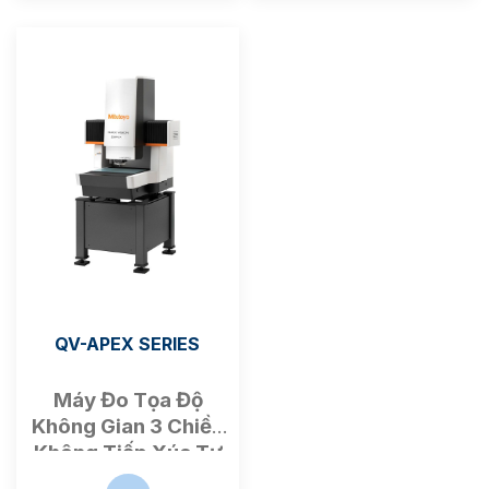
QV-APEX SERIES
Máy Đo Tọa Độ
Không Gian
3 Chiều
K
hông Tiếp Xúc Tự
Động