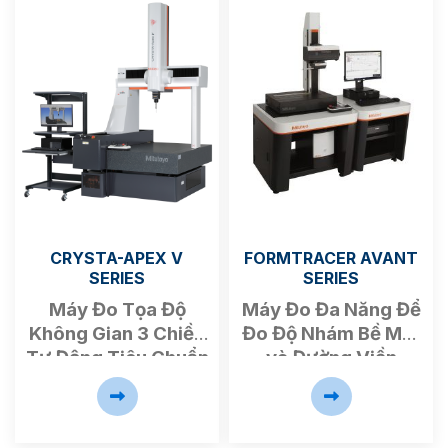
CRYSTA-APEX V
FORMTRACER AVANT
SERIES
SERIES
Máy Đo Tọa Độ
Máy Đo Đa Năng Để
Không Gian
3 Chiều
Đo Đ
ộ Nhám B
ề Mặt
T
ự Động Tiêu Chuẩn
và Đường Viền