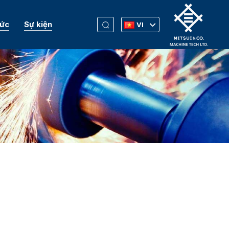
Tức
Sự kiện
VI