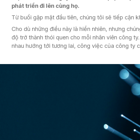
phát triển đi lên cùng họ.
Từ buổi gặp mặt đầu tiên, chúng tôi sẽ tiếp cận k
Cho dù những điều này là hiển nhiên, nhưng chúng
độ trở thành thói quen cho mỗi nhân viên công ty.
nhau hướng tới tương lai, công việc của công ty 