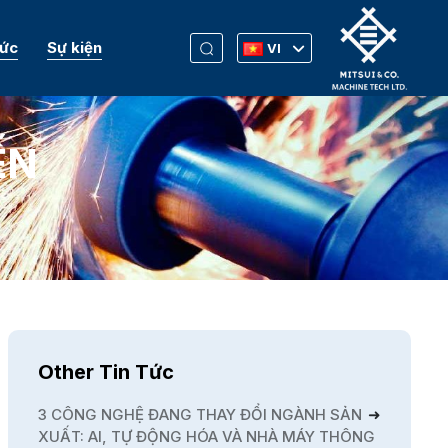
Tức
Sự kiện
VI
ẾN
Other Tin Tức
3 CÔNG NGHỆ ĐANG THAY ĐỔI NGÀNH SẢN
XUẤT: AI, TỰ ĐỘNG HÓA VÀ NHÀ MÁY THÔNG