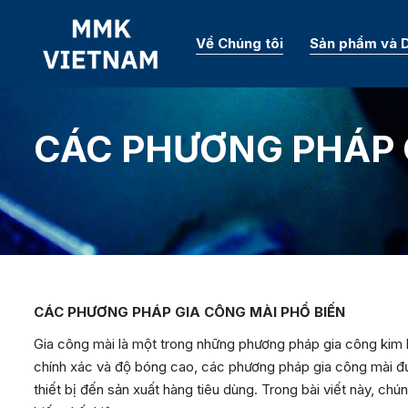
Về Chúng tôi
Sản phẩm và D
CÁC PHƯƠNG PHÁP 
CÁC PHƯƠNG PHÁP GIA CÔNG MÀI PHỔ BIẾN
Gia công mài là một trong những phương pháp gia công kim l
chính xác và độ bóng cao, các phương pháp gia công mài đư
thiết bị đến sản xuất hàng tiêu dùng. Trong bài viết này, ch