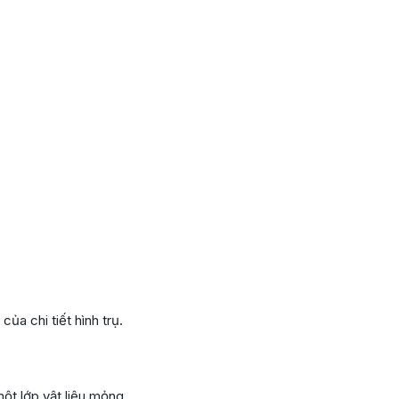
a chi tiết hình trụ.
một lớp vật liệu mỏng.