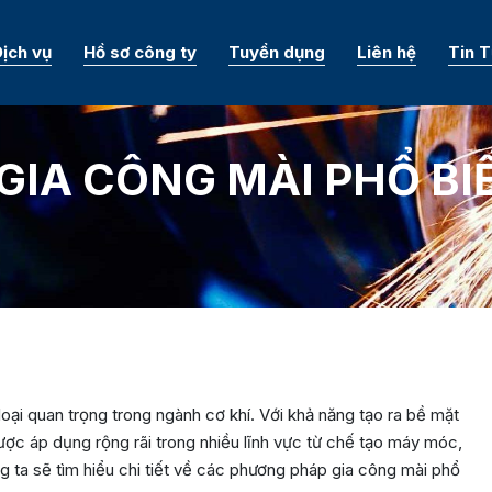
ịch vụ
Hồ sơ công ty
Tuyển dụng
Liên hệ
Tin 
GIA CÔNG MÀI PHỔ BI
oại quan trọng trong ngành cơ khí. Với khả năng tạo ra bề mặt
ợc áp dụng rộng rãi trong nhiều lĩnh vực từ chế tạo máy móc,
úng ta sẽ tìm hiểu chi tiết về các phương pháp gia công mài phổ