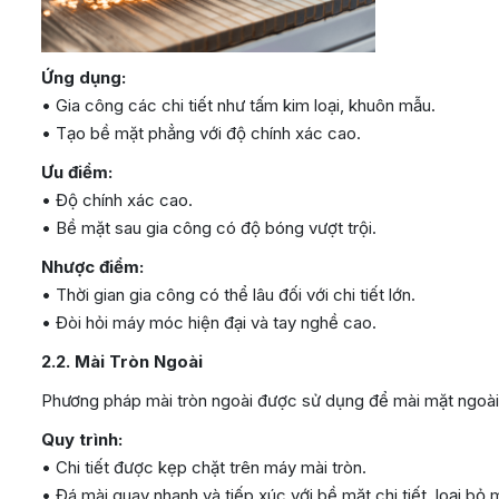
Ứng dụng:
• Gia công các chi tiết như tấm kim loại, khuôn mẫu.
• Tạo bề mặt phẳng với độ chính xác cao.
Ưu điểm:
• Độ chính xác cao.
• Bề mặt sau gia công có độ bóng vượt trội.
Nhược điểm:
• Thời gian gia công có thể lâu đối với chi tiết lớn.
• Đòi hỏi máy móc hiện đại và tay nghề cao.
2.2. Mài Tròn Ngoài
Phương pháp mài tròn ngoài được sử dụng để mài mặt ngoài củ
Quy trình:
• Chi tiết được kẹp chặt trên máy mài tròn.
• Đá mài quay nhanh và tiếp xúc với bề mặt chi tiết, loại bỏ 