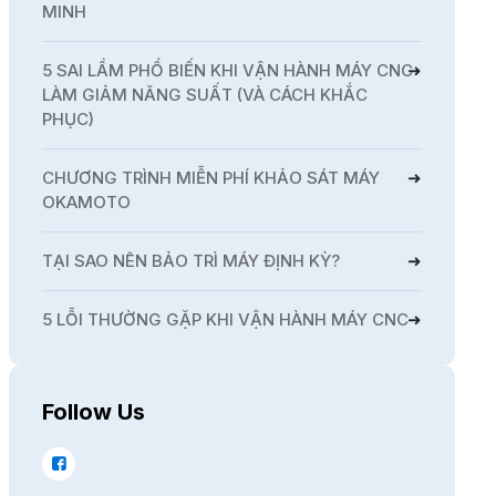
MINH
5 SAI LẦM PHỔ BIẾN KHI VẬN HÀNH MÁY CNC
LÀM GIẢM NĂNG SUẤT (VÀ CÁCH KHẮC
PHỤC)
CHƯƠNG TRÌNH MIỄN PHÍ KHẢO SÁT MÁY
OKAMOTO
TẠI SAO NÊN BẢO TRÌ MÁY ĐỊNH KỲ?
5 LỖI THƯỜNG GẶP KHI VẬN HÀNH MÁY CNC
Follow Us