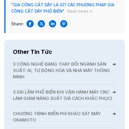
"GIA CÔNG CẮT DÂY LÀ GÌ? CÁC PHƯƠNG PHÁP GIA
CÔNG CẮT DÂY PHỔ BIẾN"
Next news »
Share:
Other Tin Tức
3 CÔNG NGHỆ ĐANG THAY ĐỔI NGÀNH SẢN
XUẤT: AI, TỰ ĐỘNG HÓA VÀ NHÀ MÁY THÔNG
MINH
5 SAI LẦM PHỔ BIẾN KHI VẬN HÀNH MÁY CNC
LÀM GIẢM NĂNG SUẤT (VÀ CÁCH KHẮC PHỤC)
CHƯƠNG TRÌNH MIỄN PHÍ KHẢO SÁT MÁY
OKAMOTO