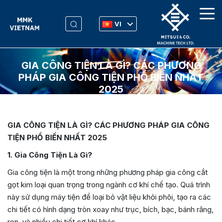
VI
GIA CÔNG TIỆN LÀ GÌ? CÁC PHƯƠNG
PHÁP GIA CÔNG TIỆN PHỔ BIẾN NHẤT
2025
GIA CÔNG TIỆN LÀ GÌ? CÁC PHƯƠNG PHÁP GIA CÔNG
TIỆN PHỔ BIẾN NHẤT 2025
1. Gia Công Tiện Là Gì?
Gia công tiện là một trong những phương pháp gia công cắt
gọt kim loại quan trọng trong ngành cơ khí chế tạo. Quá trình
này sử dụng máy tiện để loại bỏ vật liệu khỏi phôi, tạo ra các
chi tiết có hình dạng tròn xoay như trục, bích, bạc, bánh răng,
ren, và nhiều chi tiết cơ khí khác.