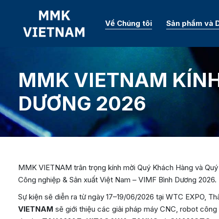
Về Chúng tôi
Sản phẩm và D
MMK VIETNAM KÍNH
DƯƠNG 2026
MMK VIETNAM trân trọng kính mời Quý Khách Hàng và Quý Đố
Công nghiệp & Sản xuất Việt Nam – VIMF Bình Dương 2026.
Sự kiện sẽ diễn ra từ ngày 17–19/06/2026 tại WTC EXPO, Th
VIETNAM
sẽ giới thiệu các giải pháp máy CNC, robot công