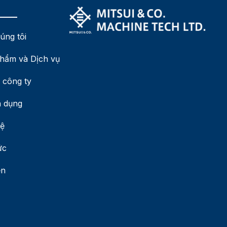
úng tôi
hẩm và Dịch vụ
 công ty
 dụng
hệ
ức
ện