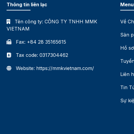
Thông tin liên lạc
Menu
Tên công ty:
CÔNG TY TNHH MMK
Về Ch
VIETNAM
Sản p
Fax: +84 28 35165615
Hồ sơ
Tax code: 0317304462
Tuyển
Website: https://mmkvietnam.com/
Liên 
Tin T
Sự ki