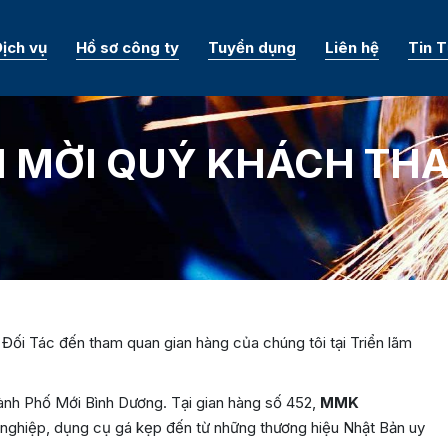
ịch vụ
Hồ sơ công ty
Tuyển dụng
Liên hệ
Tin 
 MỜI QUÝ KHÁCH THA
i Tác đến tham quan gian hàng của chúng tôi tại Triển lãm
ành Phố Mới Bình Dương. Tại gian hàng số 452,
MMK
 nghiệp, dụng cụ gá kẹp đến từ những thương hiệu Nhật Bản uy