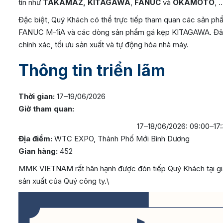
tín như
TAKAMAZ, KITAGAWA
,
FANUC
và
OKAMOTO
, 
Đặc biệt, Quý Khách có thể trực tiếp tham quan các sản p
FANUC M-1iA và các dòng sản phẩm gá kẹp KITAGAWA. Đây l
chính xác, tối ưu sản xuất và tự động hóa nhà máy.
Thông tin triển lãm
Thời gian:
17–19/06/2026
Giờ tham quan:
17–18/06/2026: 09:00–17
Địa điểm:
WTC EXPO, Thành Phố Mới Bình Dương
Gian hàng:
452
MMK VIETNAM rất hân hạnh được đón tiếp Quý Khách tại gian
sản xuất của Quý công ty.\