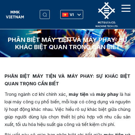
VI
PHÂN BIỆT MÁY TIỆN VÀ MÁY PHAY: SỰ
KHÁC BIỆT QUAN TRỌNG CẦN BIẾT
PHÂN BIỆT MÁY TIỆN VÀ MÁY PHAY: SỰ KHÁC BIỆT
QUAN TRỌNG CẦN BIẾT
Trong ngành cơ khí chính xác,
máy tiện
và
máy phay
là hai
loại máy công cụ phổ biến, mỗi loại có công dụng và nguyên
lý hoạt động khác nhau. Việc hiểu rõ sự khác biệt giữa chúng
giúp người dùng lựa chọn thiết bị phù hợp với nhu cầu sản
xuất, tối ưu hóa hiệu suất gia công và tiết kiệm chi phí.
Bài viết này sẽ giúp bạn phân biệt chi tiết giữa
máy tiện và