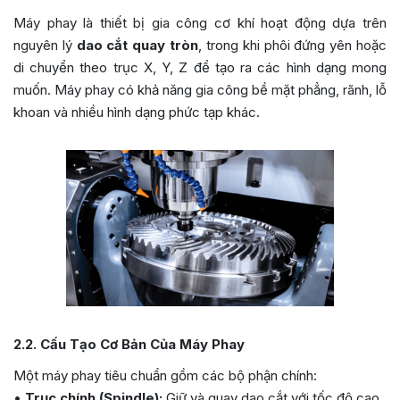
Máy phay là thiết bị gia công cơ khí hoạt động dựa trên
nguyên lý
dao cắt quay tròn
, trong khi phôi đứng yên hoặc
di chuyển theo trục X, Y, Z để tạo ra các hình dạng mong
muốn. Máy phay có khả năng gia công bề mặt phẳng, rãnh, lỗ
khoan và nhiều hình dạng phức tạp khác.
2.2. Cấu Tạo Cơ Bản Của Máy Phay
Một máy phay tiêu chuẩn gồm các bộ phận chính:
•
Trục chính (Spindle):
Giữ và quay dao cắt với tốc độ cao.