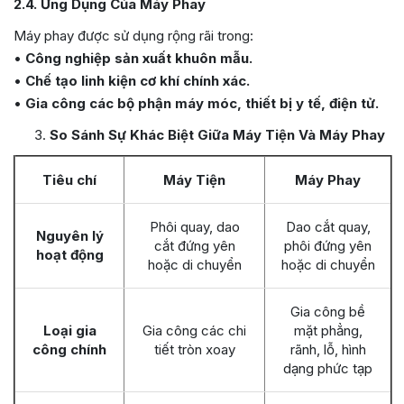
2.4. Ứng Dụng Của Máy Phay
Máy phay được sử dụng rộng rãi trong:
•
Công nghiệp sản xuất khuôn mẫu.
•
Chế tạo linh kiện cơ khí chính xác.
•
Gia công các bộ phận máy móc, thiết bị y tế, điện tử.
So Sánh Sự Khác Biệt Giữa Máy Tiện Và Máy Phay
Tiêu chí
Máy Tiện
Máy Phay
Phôi quay, dao
Dao cắt quay,
Nguyên lý
cắt đứng yên
phôi đứng yên
hoạt động
hoặc di chuyển
hoặc di chuyển
Gia công bề
Loại gia
Gia công các chi
mặt phẳng,
công chính
tiết tròn xoay
rãnh, lỗ, hình
dạng phức tạp