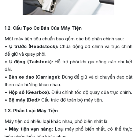
1.2. Cấu Tạo Cơ Bản Của Máy Tiện
Một máy tiện tiêu chuẩn bao gồm các bộ phận chính sau:
•
Ụ trước (Headstock):
Chứa động cơ chính và trục chính
để giữ và quay phôi.
•
Ụ động (Tailstock):
Hỗ trợ phôi khi gia công các chi tiết
dài.
•
Bàn xe dao (Carriage):
Dùng để giữ và di chuyển dao cắt
theo các hướng khác nhau.
•
Hộp số (Gearbox):
Điều chỉnh tốc độ quay của trục chính.
•
Bệ máy (Bed):
Cấu trúc đỡ toàn bộ máy tiện.
1.3. Phân Loại Máy Tiện
Máy tiện có nhiều loại khác nhau, phổ biến nhất là:
•
Máy tiện vạn năng:
Loại máy phổ biến nhất, có thể thực
hiện nhiều kiểu tiện khác nhau.