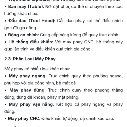
•
Bàn máy (Table):
Nơi đặt phôi, có thể di chuyển theo các
hướng khác nhau.
•
Đầu dao (Tool Head):
Gắn dao phay, có thể điều chỉnh
góc độ gia công.
•
Động cơ chính:
Cung cấp năng lượng để quay trục chính.
•
Hệ thống điều khiển:
Với máy phay CNC, hệ thống này
giúp lập trình và điều khiển quá trình gia công.
2.3. Phân Loại Máy Phay
Máy phay có nhiều loại khác nhau:
•
Máy phay ngang:
Trục chính quay theo phương ngang,
phù hợp với gia công rãnh, bề mặt dài.
•
Máy phay đứng:
Trục chính quay theo phương thẳng
đứng, dùng để khoan, phay mặt phẳng.
•
Máy phay vạn năng:
Kết hợp cả phay ngang và phay
đứng.
•
Máy phay CNC:
Điều khiển tự động, độ chính xác cao.