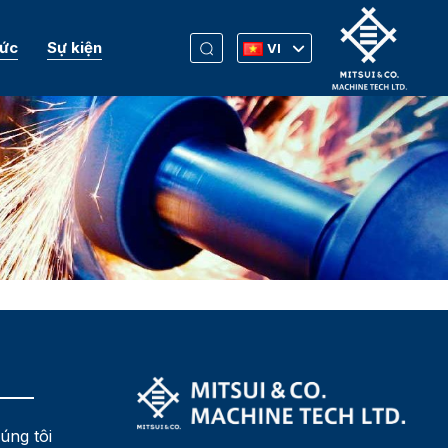
Tức
Sự kiện
VI
úng tôi