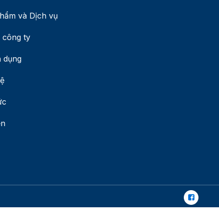
hẩm và Dịch vụ
 công ty
 dụng
hệ
ức
ện