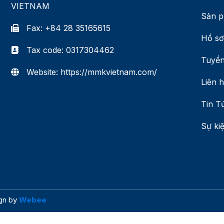
VIETNAM
Sản p
Fax: +84 28 35165615
Hồ sơ
Tax code: 0317304462
Tuyển
Website: https://mmkvietnam.com/
Liên 
Tin T
Sự ki
ign by
Webee