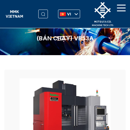
VI
(BÁN CHẠY) VB53Α