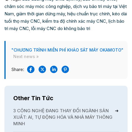
chăm sóc máy móc công nghiệp
,
dịch vụ bảo trì máy tại Việt
Nam
,
giảm thời gian dừng máy
,
hiệu chuẩn trục chính
,
kéo dài
tuổi thọ máy CNC
,
kiểm tra độ chính xác máy CNC
,
lịch bảo
trì máy CNC
,
lỗi máy CNC do không bảo trì
"CHƯƠNG TRÌNH MIỄN PHÍ KHẢO SÁT MÁY OKAMOTO"
Next news »
Share:
Other Tin Tức
3 CÔNG NGHỆ ĐANG THAY ĐỔI NGÀNH SẢN
XUẤT: AI, TỰ ĐỘNG HÓA VÀ NHÀ MÁY THÔNG
MINH