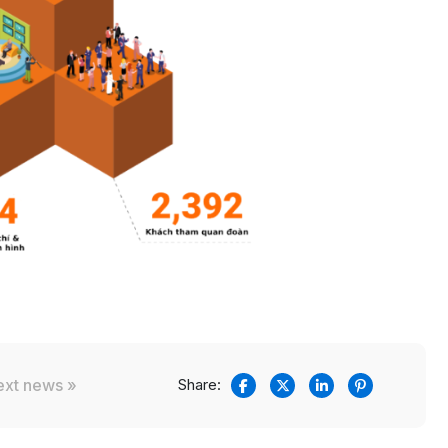
ext news »
Share: