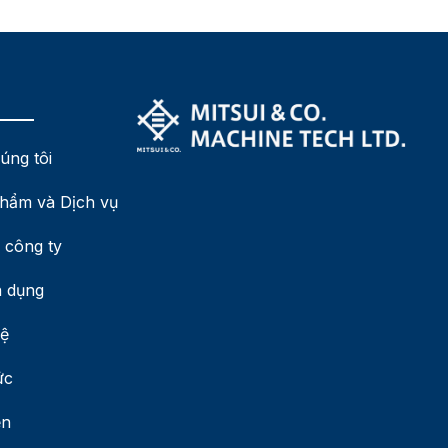
úng tôi
hẩm và Dịch vụ
 công ty
 dụng
hệ
ức
ện