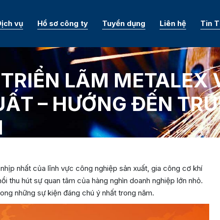
ịch vụ
Hồ sơ công ty
Tuyển dụng
Liên hệ
Tin 
TRIỂN LÃM METALEX 
UẤT – HƯỚNG ĐẾN TR
N
 nhịp nhất của lĩnh vực công nghiệp sản xuất, gia công cơ khí
i nổi thu hút sự quan tâm của hàng nghìn doanh nghiệp lớn nhỏ.
ng những sự kiện đáng chú ý nhất trong năm.