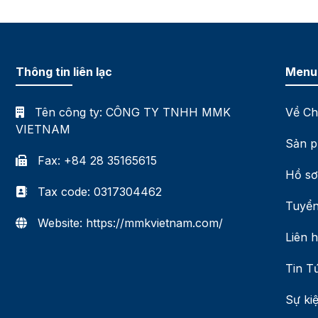
Thông tin liên lạc
Menu
Tên công ty:
CÔNG TY TNHH MMK
Về Ch
VIETNAM
Sản p
Fax: +84 28 35165615
Hồ sơ
Tax code: 0317304462
Tuyển
Website: https://mmkvietnam.com/
Liên 
Tin T
Sự ki