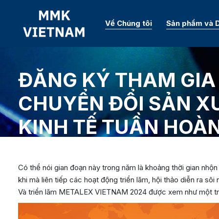
Về Chúng tôi
Sản phẩm và D
ĐĂNG KÝ THAM GIA 
CHUYỂN ĐỔI SẢN X
KINH TẾ TUẦN HOÀ
Có thể nói gian đoạn này trong năm là khoảng thời gian nhộn
khi mà liên tiếp các hoạt động triển lãm, hội thảo diễn ra sô
Và triển lãm METALEX VIETNAM 2024 được xem như một tro