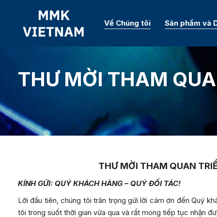
Về Chúng tôi
Sản phẩm và D
THƯ MỜI THAM QUAN
THƯ MỜI THAM QUAN TRIỂ
KÍNH GỬI: QUÝ KHÁCH HÀNG – QUÝ ĐỐI TÁC!
Lời đầu tiên, chúng tôi trân trọng gửi lời cám ơn đến Quý 
tôi trong suốt thời gian vừa qua và rất mong tiếp tục nhận đư