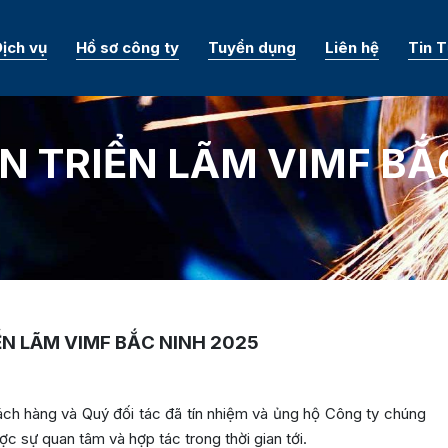
ịch vụ
Hồ sơ công ty
Tuyển dụng
Liên hệ
Tin 
 TRIỂN LÃM VIMF BẮ
N LÃM VIMF BẮC NINH 2025
khách hàng và Quý đối tác đã tín nhiệm và ủng hộ Công ty chúng
ợc sự quan tâm và hợp tác trong thời gian tới.