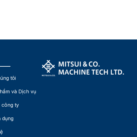
úng tôi
hẩm và Dịch vụ
 công ty
 dụng
hệ