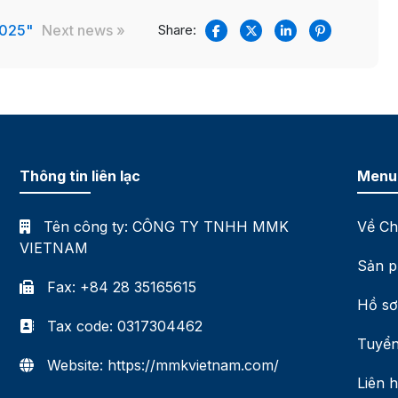
2025"
Next news »
Share:
Thông tin liên lạc
Menu
Tên công ty:
CÔNG TY TNHH MMK
Về Ch
VIETNAM
Sản p
Fax: +84 28 35165615
Hồ sơ
Tax code: 0317304462
Tuyển
Website: https://mmkvietnam.com/
Liên 